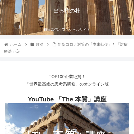
出る杭の杜
横田宏信オフィシャルサイト
ホーム
政治
新型コロナ対策の「本末転倒」と「対症
療法」⑤
TOP100企業絶賛！
「世界最高峰の思考系研修」のオンライン版
YouTube 「The 本質」講座