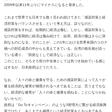
2009年以来11年ぶりにマイナスになると発表した。
これまで世界でも日本でも散々言われ続けてきた「感染対策と経
済対策をバランスさせる」という考え方は、誤りなのだ。
感染対策をすれば、短期的に経済は傷む。しかし、感染対策をし
なければ長期的に経済は傷み続けて、結局、経済の傷はさらに深
刻なものになる。そのことが、この1年における世界各国のコロナ
禍への対応成否の中からも見えてきている。台湾の衛生相が語っ
ている通り、「防疫なくして経済なし」は正しい。
このことに、そろそろ世の中全体としては気づき始めている感じ
はするが、日本政府はどうだろう。
なお、「人々の命と健康を守る」ための感染対策によって人々が
被る経済的な被害が補償されるべきであることは、言うまでもな
い。経済的な被害が「人々の命と健康を損ねる」ことになりかね
ないからだ。
政府は「Go Toキャンペーン」のような3密増大に繋がる経済振興
策ではなく、あくまでも補償という経済対策をとるべきである。