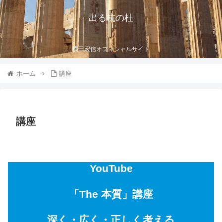
出る杭の杜
横田宏信オフィシャルサイト
ホーム
講座
講座
YouTube
「The 本質」講座
深く・広く・正しく考える