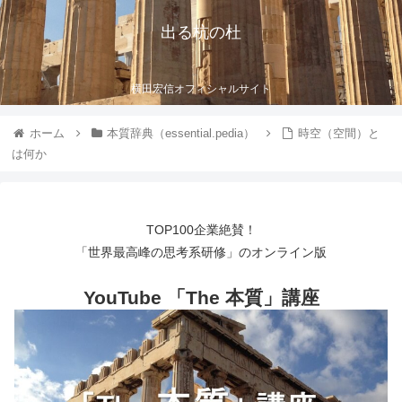
出る杭の杜
横田宏信オフィシャルサイト
ホーム
本質辞典（essential.pedia）
時空（空間）と
は何か
TOP100企業絶賛！
「世界最高峰の思考系研修」のオンライン版
YouTube 「The 本質」講座