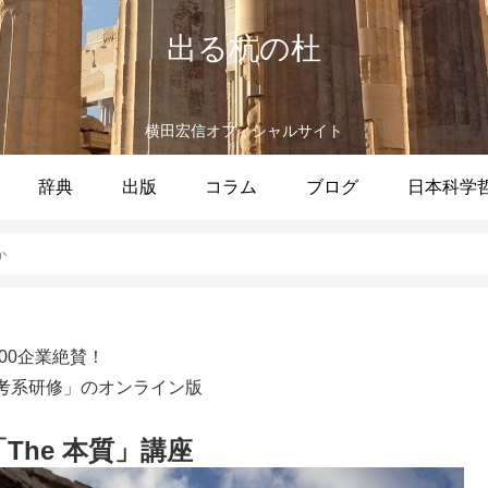
出る杭の杜
横田宏信オフィシャルサイト
辞典
出版
コラム
ブログ
日本科学
か
100企業絶賛！
考系研修」のオンライン版
 「The 本質」講座