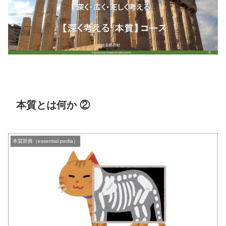
本質とは何か ②
本質辞典（essential.pedia）