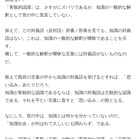
「客観的認識」は、さすがにズバリであるが、知識の一般的な解
釈として世の中に普及していない。
加えて、どの対義語（反対語）辞書／辞典を見ても、知識の対義
語はない。これは、知識の一般的な解釈が曖昧であることを示
す。
概して、一般的な解釈が曖昧な言葉には対義語がないものなの
だ。
敢えて既存の言葉の中から知識の対義語を挙げるとすれば、「思
い込み」あたりだろう。
知識が客観的な認識であるならば、知識の対義語は主観的な認識
である。それを平たい言葉に直すと「思い込み」の類となる。
なにしろ、世の中は、知識とは何かを分かっていないのだ。
「知識社会」が叫ばれて久しいにも関わらず、である。
なお、認識は「客観／主観」の軸で「客観的な認識」と「主観的