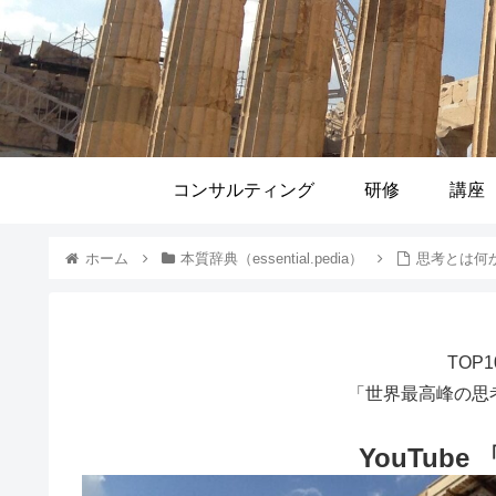
コンサルティング
研修
講座
ホーム
本質辞典（essential.pedia）
思考とは何
TOP
「世界最高峰の思
YouTube