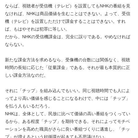
ならば、視聴者が受信機（テレビ）を設置してもNHKの番組を見
なければ、NHKは商品価値を生むことはできない。よって、受信
機（テレビ）を設置しただけで課金することはできない。すれ
ば、もはやそれは犯罪に等しい。
だから、NHKの受信機課金は、完全に誤りである。やめなければ
ならない。
新たな課金方法を求めるなら、受像機の台数には関係なく、視聴
時間の長短に応じた「従量課金」である。それが最も本質的に正
しい課金方法なのだ。
それに「チップ」を組み込んでもいい。同じ視聴時間でも人によ
ってより高い価値を感じることになるわけで、中には「チップ」
を払う人もいるだろう。
NHKは、全体として、民放に比べて価値の高い番組をつくってい
るから、ある程度「チップ」を期待できる。それによってモチベ
ーションを高めた職員がさらに良い番組づくりに邁進し、「チッ
プ」が増えるという好循環が起きても不思議はない。