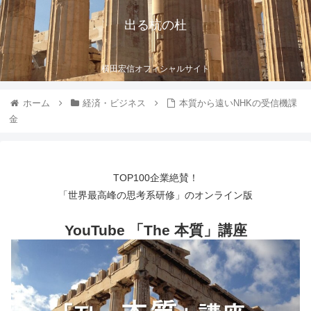
出る杭の杜
横田宏信オフィシャルサイト
ホーム
経済・ビジネス
本質から遠いNHKの受信機課
金
TOP100企業絶賛！
「世界最高峰の思考系研修」のオンライン版
YouTube 「The 本質」講座